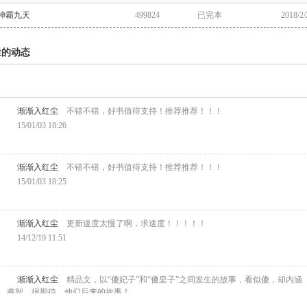
神霸九天
499824
已完本
2018/2/
尘的动态
渐渐入红尘
不错不错，好书值得支持！推荐推荐！！！
15/01/03 18:26
渐渐入红尘
不错不错，好书值得支持！推荐推荐！！！
15/01/03 18:25
渐渐入红尘
更新速度太慢了啊，求速度！！！！！
14/12/19 11:51
渐渐入红尘
精品文，以“傻妃子”和“傻皇子”之间发生的故事，看似傻，却内涵
睿智。很期待，他们后来的故事！
14/12/17 09:47