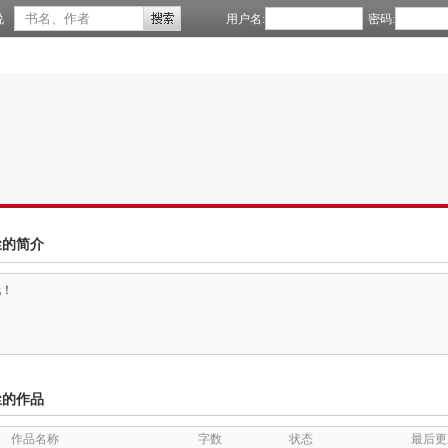
说
用户名:
密码:
尘的简介
玩！
尘的作品
作品名称
字数
状态
最后更