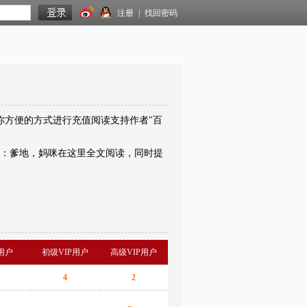
注册
|
找回密码
你方便的方式进行充值阅读支持作者"百
袭：爹地，妈咪在这里全文阅读，同时提
用户
初级VIP用户
高级VIP用户
4
2