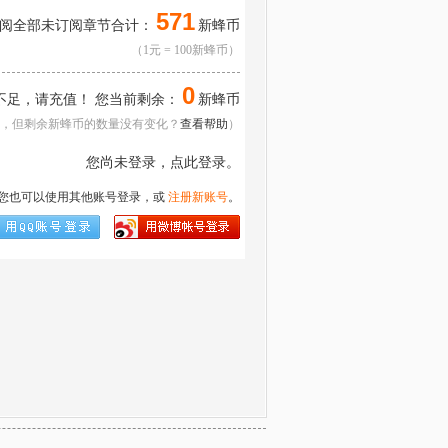
571
阅全部未订阅章节合计：
新蜂币
（1元 = 100新蜂币）
0
不足，请
充值
！ 您当前剩余：
新蜂币
，但剩余新蜂币的数量没有变化？
查看帮助
）
您尚未登录，点此登录。
您也可以使用其他账号登录，或
注册新账号
。