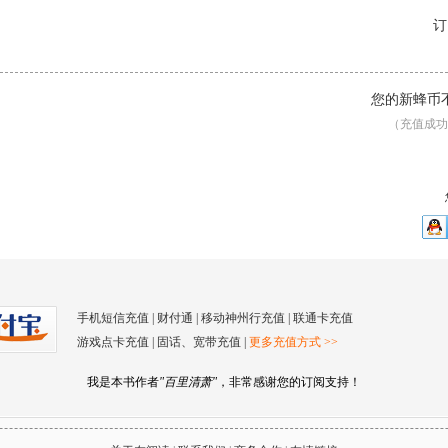
订
您的新蜂币
（充值成功
手机短信充值
|
财付通
|
移动神州行充值
|
联通卡充值
游戏点卡充值
|
固话、宽带充值
|
更多充值方式 >>
我是本书作者
"百里清萧"
，非常感谢您的订阅支持！