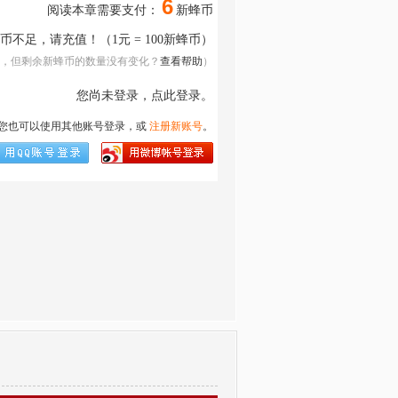
6
阅读本章需要支付：
新蜂币
蜂币不足，请
充值
！（1元 = 100新蜂币）
，但剩余新蜂币的数量没有变化？
查看帮助
）
您尚未登录，点此登录。
您也可以使用其他账号登录，或
注册新账号
。