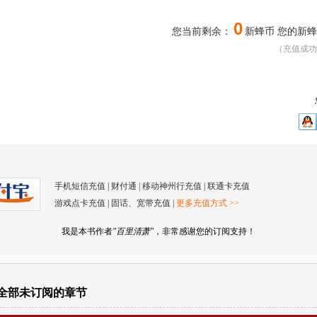
0
您当前剩余：
新蜂币 您的新
（充值成功
手机短信充值
|
财付通
|
移动神州行充值
|
联通卡充值
游戏点卡充值
|
固话、宽带充值
|
更多充值方式 >>
我是本书作者
"百里清萧"
，非常感谢您的订阅支持！
全部未订阅的章节