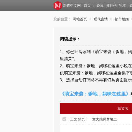
新蜂中文网
首页
|
小说库
|
排行榜
|
完本小
您的位置：
网站首页
>
现代言情
>
都市婚姻
阅读提示：
1、你已经阅读到《萌宝来袭：爹地，妈
里清萧"。
2、萌宝来袭：爹地，妈咪在这里小说
供萌宝来袭：爹地，妈咪在这里全集下
3、选择自动订阅将不再有订购页面提
《萌宝来袭：爹地，妈咪在这里》
章节名
正文 第九十一章大结局梦境二