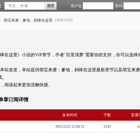
说
用户名:
密码:
>
萌宝来袭：爹地，妈咪在这里
(书号7979)
咪在这里》小说的VIP章节，作者"百里清萧"需要你的支持，你可以选择
在本站首发，本站提供萌宝来袭：爹地，妈咪在这里最新章节以及萌宝来
载。
示，阅读起来更加流畅快捷。
单章订阅详情
发表时间
字数
普通
2015/2/25 12:04:31
2141
6