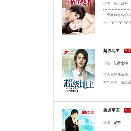
作者：
污力吾吾
一个赫赫有名的
种。“迟早要把你
超级地主
VIP
作者：
初羽之神
本人私有几亩地，
对外高冷，迷恋
极道军医
VIP
作者：
老西儿