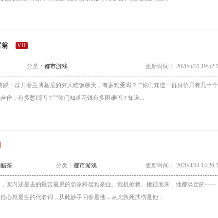
富翁
VIP
分类：
都市游戏
更新时间： 2020/5/31 19:52:
要跟一群开着兰博基尼的穷人吃饭聊天，有多难受吗？”“你们知道一群身价只有几十个
合作，有多憋屈吗？”“你们知道花钱有多困难吗？知道...
酱醋茶
分类：
都市游戏
更新时间： 2020/4/14 14:20:
生，实习还是去的最苦最累的急诊科疑难杂症、危机抢救、接踵而来，他都淡定的一一
任心就是生的代名词，从此妙手回春是他，从此救死扶伤是他...