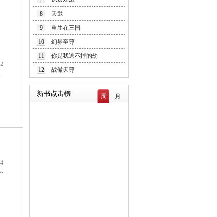
8
天武
9
重生在三国
10
幻界至尊
11
你是我逃不掉的劫
12
12
战傲天尊
新书点击榜
周
月
04