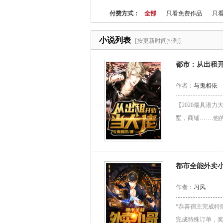
付费方式：
全部
只看免费作品
只看
小说列表
[按更新时间排列]
都市：从出租
作者：
与鬼相依
【2020最具潜
墅，商铺…….他
都市全能外卖
作者：
习风
“恭喜宿主完成特
完成特殊订单，奖