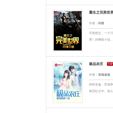
重生之完美世
作者：
问情
可曾想过，一个只
界》的网络小说，结
极品农庄
VIP
作者：
深海迷途
种田安逸，官场
留恋红尘中。他人