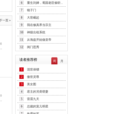
6
重生刘婵，蜀国老臣偷听...
7
镜子门
8
大世崛起
下一页 »
9
我在修真界当宗主
10
神级出租系统
11
从海盗开始做皇帝
08
12
闺门恶秀
读者推荐榜
周
月
1
混世保镖
2
傲世灵尊
3
美女图
4
君主的另类萌妻
59
5
雷震九天
6
总裁的宠儿明星
7
执爱如茧