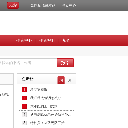
3G站
繁體版
收藏本站
|
帮助中心
作者中心
作者福利
充值
|
|
点击榜
周
月
1
极品透视眼
版影视
2
我师尊太低调怎么办
3
大小姐的上门女婿
4
从书剑恩仇录开始做皇帝...
5
特种兵：从敢死队开始