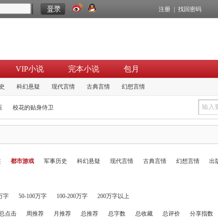
注册
|
找回密码
VIP小说
完本小说
包月
史
科幻悬疑
现代言情
古典言情
幻想言情
医
校花的贴身侍卫
侠
都市游戏
军事历史
科幻悬疑
现代言情
古典言情
幻想言情
出
0万字
50-100万字
100-200万字
200万字以上
总点击
周推荐
月推荐
总推荐
总字数
总收藏
总评价
分享指数