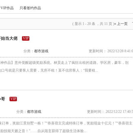
VIP作品
只看签约作品
( 显示 1 - 20 条 ，共 11 页 )
« 上一页
开始当大佬
VIP
分类：
都市游戏
更新时间： 2022/12/28 8:41:
力大神作品】意外觉醒超级奖励系统。林昊走上了疯狂出租的道路。学区房，豪车，别
的口号就是只要客人需要，无所不租！某不信邪客人：“我要租...
小哥
VIP
分类：
都市游戏
更新时间： 2022/12/22 17:40:
殊订单，奖励江景别墅一栋！”“恭喜宿主完成特殊订单，奖励现金十亿元！”“恭喜宿主
励技能天籁之音！”……自从陆玄获得了超级生活体验...