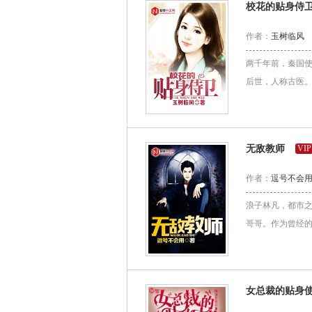
校花的贴身侍
作者：
玉树临风
两千年前，秦国
后世，人称古医。
无敌教师
VIP
作者：
逗号不会
浪子林凡，都市
哥哥。作为曾经的
女总裁的贴身