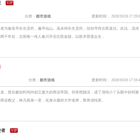
卫
VIP
分类：
都市游戏
更新时间： 2020/10/26 17:29:
使者为秦皇寻长生灵药，遍寻仙山。虽未得长生灵药，但却寻得古医道法。此法，流传
两千年后，古医唯一传人秦川开启古医血脉。以医术普度众生...
用
分类：
都市游戏
更新时间： 2020/10/26 17:16:
之龙，曾在极短时间内创立庞大的商业帝国。却突然隐没，成了清纯小丫头眼中的邻家
商业教父，林凡摇身一变，化身火爆的大学老师，誓将清纯美...
使者
VIP