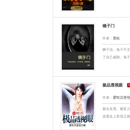
镜子门
作者：
景松
狮子说，兔子不
了自己威胁。兔子
极品透视眼
V
作者：
爱吃汉堡
被女友甩、被富
逆袭走上富强之路