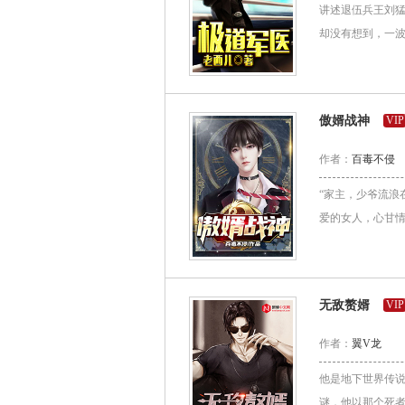
讲述退伍兵王刘
却没有想到，一波
傲婿战神
VIP
作者：
百毒不侵
“家主，少爷流浪
爱的女人，心甘情
无敌赘婿
VIP
作者：
翼V龙
他是地下世界传
谜，他以那个死者