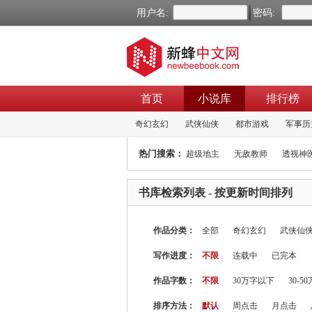
用户名:
密码:
首页
小说库
排行榜
奇幻玄幻
武侠仙侠
都市游戏
军事历
热门搜索：
超级地主
无敌教师
透视神
书库检索列表
- 按更新时间排列
作品分类：
全部
奇幻玄幻
武侠仙
写作进度：
不限
连载中
已完本
作品字数：
不限
30万字以下
30-5
排序方法：
默认
周点击
月点击