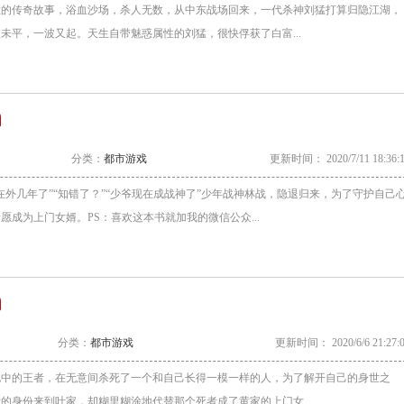
猛的传奇故事，浴血沙场，杀人无数，从中东战场回来，一代杀神刘猛打算归隐江湖，
未平，一波又起。天生自带魅惑属性的刘猛，很快俘获了白富...
分类：
都市游戏
更新时间： 2020/7/11 18:36:
在外几年了”“知错了？”“少爷现在成战神了”少年战神林战，隐退归来，为了守护自己
愿成为上门女婿。PS：喜欢这本书就加我的微信公众...
分类：
都市游戏
更新时间： 2020/6/6 21:27:
说中的王者，在无意间杀死了一个和自己长得一模一样的人，为了解开自己的身世之
的身份来到叶家，却糊里糊涂地代替那个死者成了黄家的上门女...