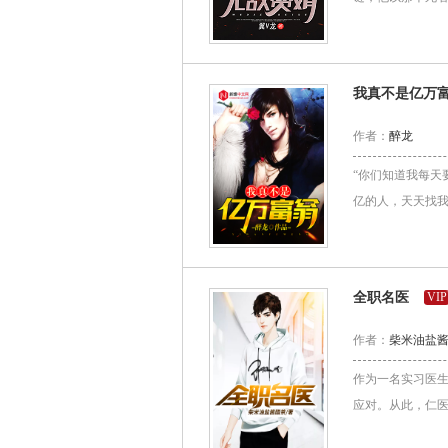
我真不是亿万
作者：
醉龙
“你们知道我每天
亿的人，天天找我
全职名医
VIP
作者：
柴米油盐
作为一名实习医
应对。从此，仁医