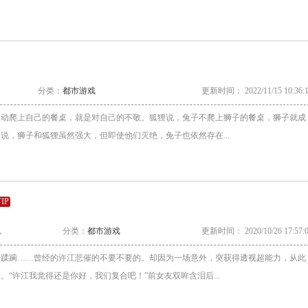
分类：
都市游戏
更新时间： 2022/11/15 10:36:
主动爬上自己的餐桌，就是对自己的不敬。狐狸说，兔子不爬上狮子的餐桌，狮子就成
说，狮子和狐狸虽然强大，但即使他们灭绝，兔子也依然存在...
IP
包
分类：
都市游戏
更新时间： 2020/10/26 17:57:
少蹂躏……曾经的许江悲催的不要不要的。却因为一场意外，突获得透视超能力，从此
。“许江我觉得还是你好，我们复合吧！”前女友双眸含泪后...