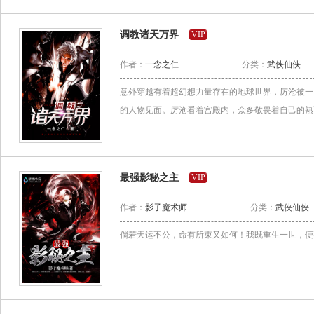
调教诸天万界
VIP
作者：
一念之仁
分类：
武侠仙侠
意外穿越有着超幻想力量存在的地球世界，厉沧被一
的人物见面。厉沧看着宫殿内，众多敬畏着自己的熟面
最强影秘之主
VIP
作者：
影子魔术师
分类：
武侠仙侠
倘若天运不公，命有所束又如何！我既重生一世，便