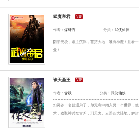
武魔帝君
VIP
作者：
煤矸石
分类：
武侠仙侠
阴阳无极，谁主沉浮，苍茫大地，唯有神魔！且看一
业！
诛天圣王
VIP
作者：
含秋
分类：
武侠仙侠
幻灵谷一名普通弟子，却无意中闯入另一个世界，他
术，盗取神兵盘古斧，刑天戈。云游四大陆地，解封真