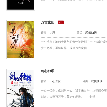
万古魔仙
VIP
作者：
小舞
分类：
武侠仙侠
一个祸害了地球十数年的青年被带到了一个妖魔与神共存
少主之尊，重铸妖界，成就万古魔仙！
剑心独耀
作者：
一心壹亿
分类：
武侠仙侠
一心一亿剑，亿剑只一心。我本未出手，汝等已心寒
剑道。大道万万千，莫走他老道。——剑道