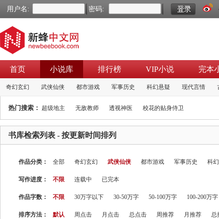
用户名:
密码:
首页
小说库
排行榜
VIP小说
完本
奇幻玄幻
武侠仙侠
都市游戏
军事历史
科幻悬疑
现代言情
热门搜索：
超级地主
无敌教师
透视神医
校花的贴身侍卫
书库检索列表
- 按更新时间排列
作品分类：
全部
奇幻玄幻
武侠仙侠
都市游戏
军事历史
科幻
写作进度：
不限
连载中
已完本
作品字数：
不限
30万字以下
30-50万字
50-100万字
100-200万字
排序方法：
默认
周点击
月点击
总点击
周推荐
月推荐
总