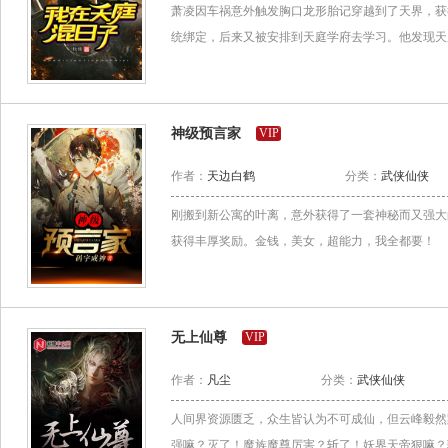
萧凌因车祸意外触发胸口龙形胎记穿越到了天界，获
统绑定，后来又被安排到天庭学府去学习。他发现天庭
神级预言家
VIP
作者：
天边白鹤
分类：
武侠仙侠
刚搬到新公寓的叶离，意外获得了一套神秘而又强大
获得丰厚奖励。金钱，美女，超能力，我全都要！
无上仙尊
VIP
作者：
凡尘
分类：
武侠仙侠
人间界资源匮乏，众生皆认为不可成仙，但云峰毅然
强嘛？灭了！魔族魔尊厉害？斩了！妖界天帝狠嘛？骑