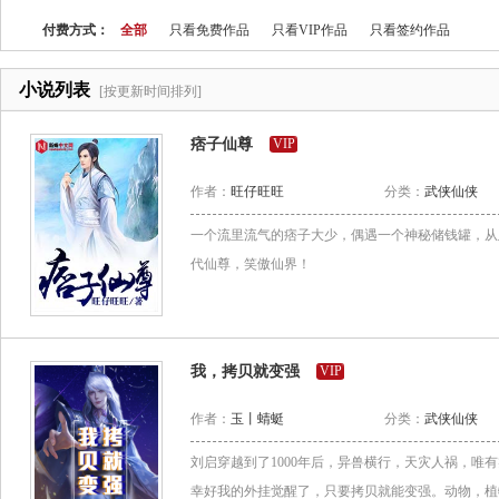
付费方式：
全部
只看免费作品
只看VIP作品
只看签约作品
小说列表
[按更新时间排列]
痞子仙尊
VIP
作者：
旺仔旺旺
分类：
武侠仙侠
一个流里流气的痞子大少，偶遇一个神秘储钱罐，从
代仙尊，笑傲仙界！
我，拷贝就变强
VIP
作者：
玉丨蜻蜓
分类：
武侠仙侠
刘启穿越到了1000年后，异兽横行，天灾人祸，唯
幸好我的外挂觉醒了，只要拷贝就能变强。动物，植物