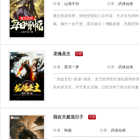
作者：
山海不归
分类：
武侠仙侠
重生西游世界，孙悟空回到八百年前，方才出生的时
赋，修行一步千里，震古烁今！增幅速度，无视空间阻
龙魂圣主
VIP
作者：
星河一梦
分类：
武侠仙侠
「热血玄幻+装逼+搞笑」龙乃世间苍生顶礼膜拜的
长的岁月后，对于美女宝物，已经没有了很大的兴趣。
我在天庭混日子
VIP
作者：
秋殇
分类：
武侠仙侠