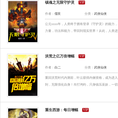
镇魂之无限守护灵
VIP
作者：
儒艮
分类：
武侠仙侠
公元xxxx年，人类终于拥有登录《守护灵》的能力
力量，功法和能力，带回到现实世界！从此，人类进入
洪荒之亿万倍增幅
VIP
作者：
白二
分类：
武侠仙侠
重回洪荒时代内测前，叶云获得内侧资格，成为进入
到，无限强化自身！吊打鸿钧，只身镇压巫妖，一切剧
重生西游：每日增幅
VIP