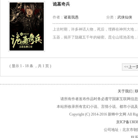
诡墓奇兵
作者：
诸葛我愚
分类：
武侠仙侠
上古时期，许多神话人物，死后，埋葬在神州大地，
玉器，揭开了隐藏五千年的秘密。昆仑山瑶池圣地，隐
( 显示 1 - 18 条 ，共 1 页 )
<<上一
关于我们
|
请所有作者发布作品时务必遵守国家互联网信息
本站所收录所有玄幻小说、言情小说、都市小说及
Copyright (C) 2014-2016 新蜂中文网
京ICP备13038
公司地址：北京市朝阳
联系电