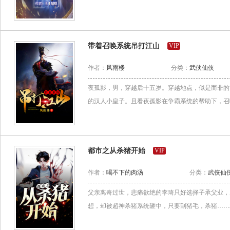
带着召唤系统吊打江山
VIP
作者：
风雨楼
分类：
武侠仙侠
夜孤影，男，穿越后十五岁。穿越地点，似是而非的
的汉人小皇子。且看夜孤影在争霸系统的帮助下，召唤
都市之从杀猪开始
VIP
作者：
喝不下的肉汤
分类：
武侠仙
父亲离奇过世，悲痛欲绝的李琦只好选择子承父业，
想，却被超神杀猪系统砸中，只要刮猪毛，杀猪……就