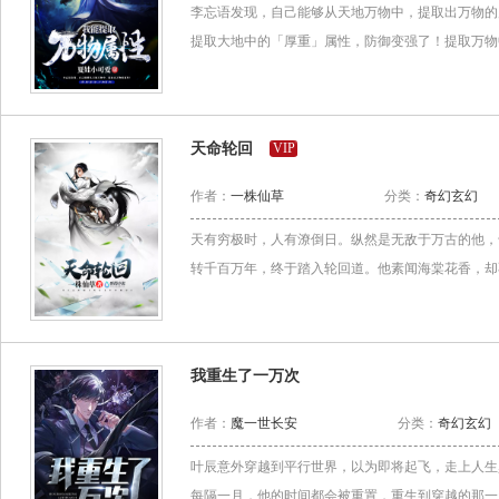
李忘语发现，自己能够从天地万物中，提取出万物的
提取大地中的「厚重」属性，防御变强了！提取万物中
天命轮回
VIP
作者：
一株仙草
分类：
奇幻玄幻
天有穷极时，人有潦倒日。纵然是无敌于万古的他，
转千百万年，终于踏入轮回道。他素闻海棠花香，却不
我重生了一万次
作者：
魔一世长安
分类：
奇幻玄幻
叶辰意外穿越到平行世界，以为即将起飞，走上人生
每隔一月，他的时间都会被重置，重生到穿越的那一天