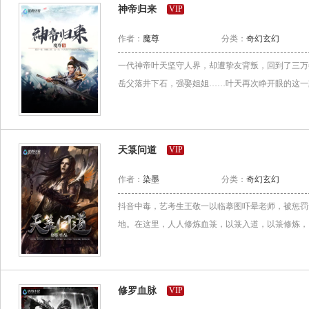
神帝归来
VIP
作者：
魔尊
分类：
奇幻玄幻
一代神帝叶天坚守人界，却遭挚友背叛，回到了三万
岳父落井下石，强娶姐姐……叶天再次睁开眼的这一刻
天箓问道
VIP
作者：
染墨
分类：
奇幻玄幻
抖音中毒，艺考生王敬一以临摹图吓晕老师，被惩罚
地。在这里，人人修炼血箓，以箓入道，以箓修炼，以
修罗血脉
VIP