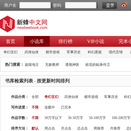
用户名:
密码:
首页
小说库
排行榜
VIP小说
完本
奇幻玄幻
武侠仙侠
都市游戏
军事历史
科幻悬疑
现代言情
热门搜索：
超级地主
无敌教师
透视神医
校花的贴身侍卫
书库检索列表
- 按更新时间排列
作品分类：
全部
奇幻玄幻
武侠仙侠
都市游戏
军事历史
科幻
写作进度：
不限
连载中
已完本
作品字数：
不限
30万字以下
30-50万字
50-100万字
100-200万字
排序方法：
默认
周点击
月点击
总点击
周推荐
月推荐
总