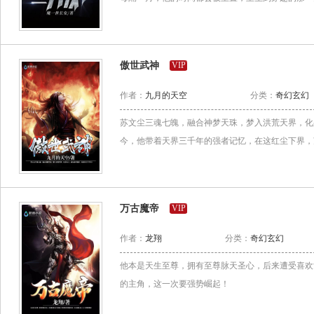
傲世武神
VIP
作者：
九月的天空
分类：
奇幻玄幻
苏文尘三魂七魄，融合神梦天珠，梦入洪荒天界，化
今，他带着天界三千年的强者记忆，在这红尘下界，
万古魔帝
VIP
作者：
龙翔
分类：
奇幻玄幻
他本是天生至尊，拥有至尊脉天圣心，后来遭受喜欢
的主角，这一次要强势崛起！