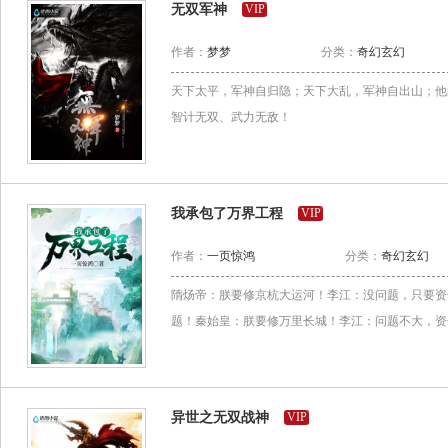
无双军神
VIP
作者：
梦梦
分类：
奇幻玄幻
天下太平，军神自归隐；天下大乱，军神自出山；他
智计无双、武力无敌！
我承包了万界工程
VIP
作者：
一页惊鸿
分类：
奇幻玄幻
隋炀帝：朕要修京杭大运河！李江：没问题，只要资
题！秦始皇：朕要修万里长城！李江：问题不大，资金
异世之无双战神
VIP