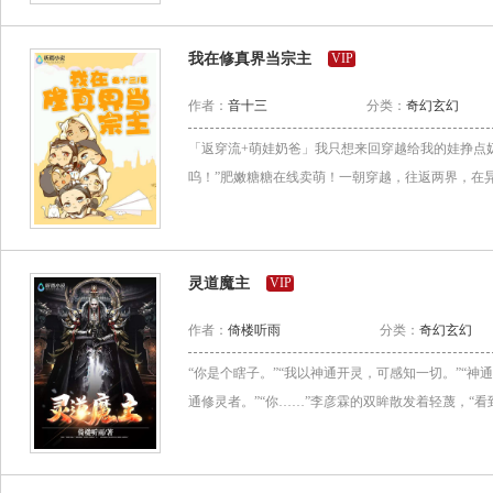
我在修真界当宗主
VIP
作者：
音十三
分类：
奇幻玄幻
「返穿流+萌娃奶爸」我只想来回穿越给我的娃挣点
呜！”肥嫩糖糖在线卖萌！一朝穿越，往返两界，在异
灵道魔主
VIP
作者：
倚楼听雨
分类：
奇幻玄幻
“你是个瞎子。”“我以神通开灵，可感知一切。”“神
通修灵者。”“你……”李彦霖的双眸散发着轻蔑，“看到