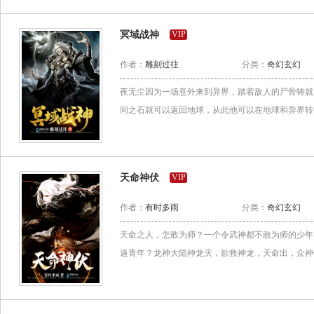
冥域战神
VIP
作者：
雕刻过往
分类：
奇幻玄幻
夜无尘因为一场意外来到异界，踏着敌人的尸骨铸就
间之石就可以返回地球，从此他可以在地球和异界转
天命神伏
VIP
作者：
有时多雨
分类：
奇幻玄幻
天命之人，怎敢为师？一个令武神都不敢为师的少年
逼青年？龙神大陆神龙灭，欲救神龙，天命出，众神