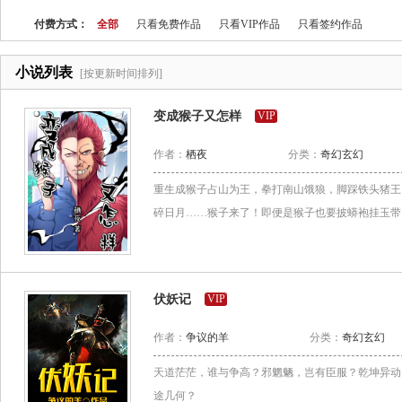
付费方式：
全部
只看免费作品
只看VIP作品
只看签约作品
小说列表
[按更新时间排列]
变成猴子又怎样
VIP
作者：
栖夜
分类：
奇幻玄幻
重生成猴子占山为王，拳打南山饿狼，脚踩铁头猪王
碎日月……猴子来了！即便是猴子也要披蟒袍挂玉带
伏妖记
VIP
作者：
争议的羊
分类：
奇幻玄幻
天道茫茫，谁与争高？邪魍魉，岂有臣服？乾坤异动
途几何？