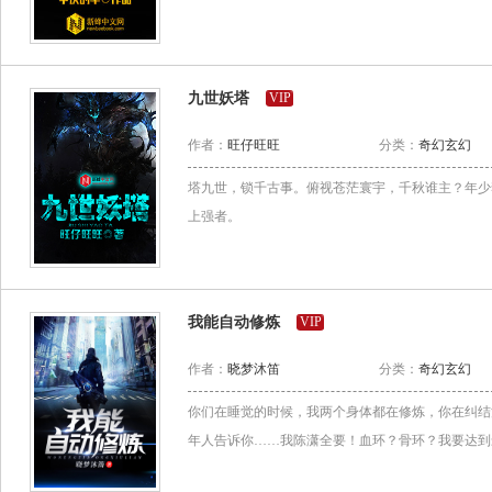
九世妖塔
VIP
作者：
旺仔旺旺
分类：
奇幻玄幻
塔九世，锁千古事。俯视苍茫寰宇，千秋谁主？年少
上强者。
我能自动修炼
VIP
作者：
晓梦沐笛
分类：
奇幻玄幻
你们在睡觉的时候，我两个身体都在修炼，你在纠结
年人告诉你……我陈潇全要！血环？骨环？我要达到最