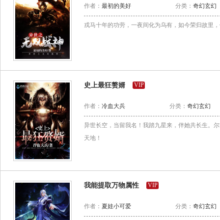
作者：
最初的美好
分类：
奇幻玄幻
戎马十年的功劳，一夜间化为乌有，如今荣归故里，
史上最狂赘婿
VIP
作者：
冷血大兵
分类：
奇幻玄幻
异世长空，当留我名！我踏九星来，伴她共长生。尔
天地！
我能提取万物属性
VIP
作者：
夏娃小可爱
分类：
奇幻玄幻