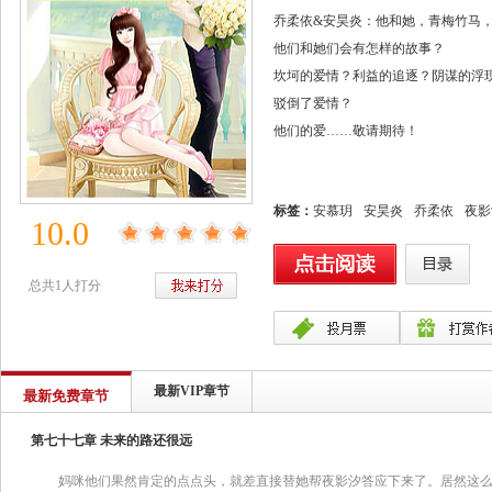
乔柔依&安昊炎：他和她，青梅竹马
他们和她们会有怎样的故事？
坎坷的爱情？利益的追逐？阴谋的浮
驳倒了爱情？
他们的爱……敬请期待！
标签：
安慕玥
安昊炎
乔柔依
夜影
10.0
总共1人打分
最新VIP章节
最新免费章节
第七十七章 未来的路还很远
妈咪他们果然肯定的点点头，就差直接替她帮夜影汐答应下来了。居然这么