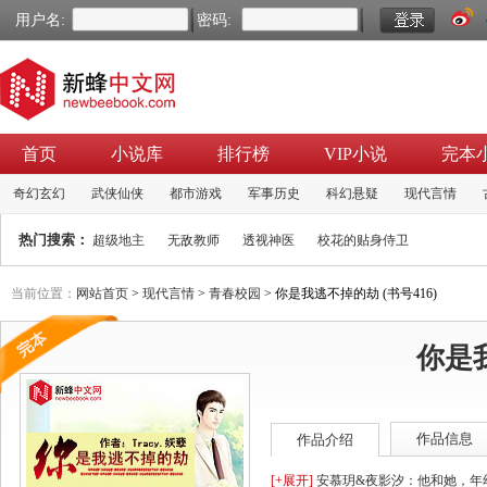
用户名:
密码:
首页
小说库
排行榜
VIP小说
完本
奇幻玄幻
武侠仙侠
都市游戏
军事历史
科幻悬疑
现代言情
热门搜索：
超级地主
无敌教师
透视神医
校花的贴身侍卫
当前位置：
网站首页
>
现代言情
>
青春校园
> 你是我逃不掉的劫 (书号416)
你是
作品信息
作品介绍
[+展开]
安慕玥&夜影汐：他和她，年