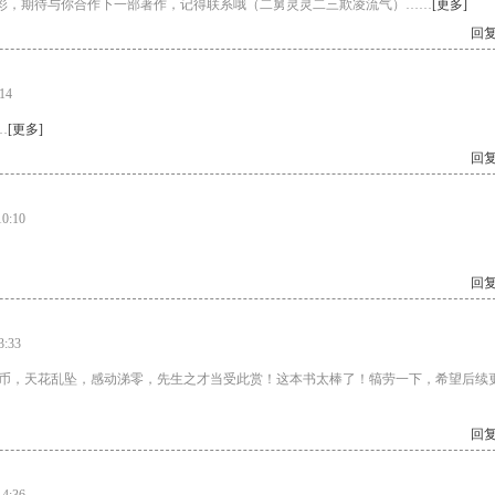
，期待与你合作下一部著作，记得联系哦（二舅灵灵二三欺凌流气）……
[更多]
回复
14
…
[更多]
回复
0:10
回复
:33
新蜂币，天花乱坠，感动涕零，先生之才当受此赏！这本书太棒了！犒劳一下，希望后续
回复