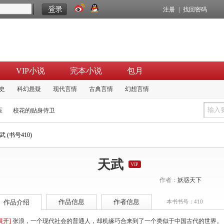
注册
|
找回密码
VIP小说
完本小说
包月
史
科幻悬疑
现代言情
古典言情
幻想言情
医
校花的贴身侍卫
武 (书号410)
天武
VIP
作者：
妖惑天下
作品信息
作者信息
作品介绍
本书书号：410
展开]
张浪，一个现代社会的普通人，却机缘巧合来到了一个类似于中国古代的世界。