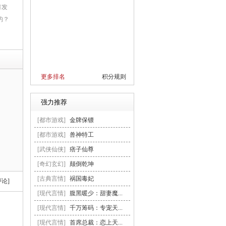
有发
的？
更多排名
积分规则
强力推荐
[都市游戏]
金牌保镖
[都市游戏]
兽神特工
[武侠仙侠]
痞子仙尊
[奇幻玄幻]
颠倒乾坤
[古典言情]
祸国毒妃
评论]
[现代言情]
腹黑暖少：甜妻魔...
[现代言情]
千万筹码：专宠天...
[现代言情]
首席总裁：恋上天...