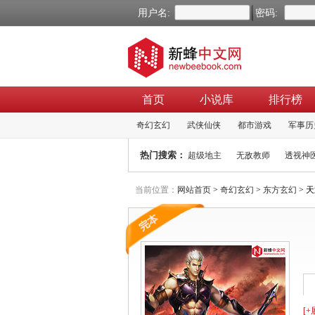
用户名:
密码:
首页
小说库
排行榜
奇幻玄幻
武侠仙侠
都市游戏
军事历
热门搜索：
超级地主
无敌教师
透视神
当前位置：
网站首页
>
奇幻玄幻
>
东方玄幻
> 天
[+