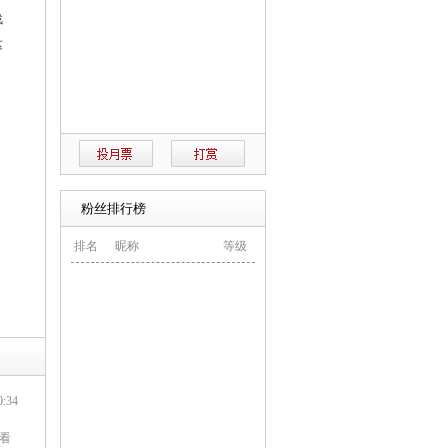
战
这
粉丝排行榜
排名
昵称
等级
:34
看