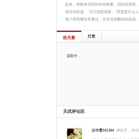
起来，却根本没找到任何线索。回到仓库前，
现任何踪迹。”乌兰愤怒地道：“究竟是什么
每个房间都非常整洁，完全没有翻动的痕迹
打赏
投月票
读取中...
天武评论区
云中爱102304
评论于：16/10/