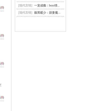
[现代言情]
一宠成瘾：boss情...
(
0
)
[现代言情]
腹黑暖少：甜妻魔...
(
0
)
(
0
)
更
(
0
)