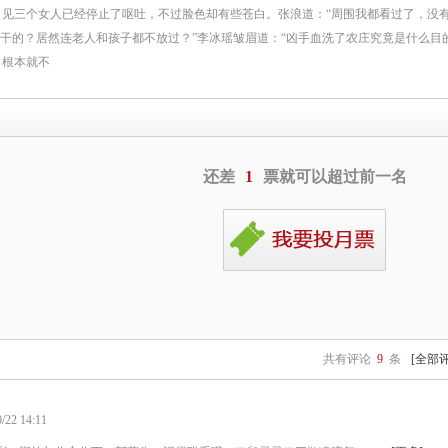
见三个女人已经停止了呕吐，不过脸色却有些苍白。张浪道：“周围我都看过了，没
人干的？居然连老人和孩子都不放过？”李冰瑶皱眉道：“凶手血洗了农庄究竟是什么目
，根本就不
还差
1
票就可以超过前一名
共有评论
9
条
[全部
22 14:11