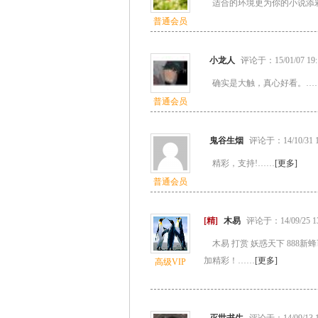
适合的环境更为你的小说添彩
普通会员
小龙人
评论于：15/01/07 19:
确实是大触，真心好看。…
普通会员
鬼谷生烟
评论于：14/10/31 1
精彩，支持!……
[更多]
普通会员
[精]
木易
评论于：14/09/25 13
木易 打赏 妖惑天下 888
加精彩！……
[更多]
高级VIP