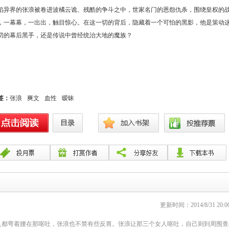
陷异界的张浪被卷进波橘云诡、残酷的争斗之中，世家名门的恩怨仇杀，围绕皇权的
，一幕幕，一出出，触目惊心。在这一切的背后，隐藏着一个可怕的黑影，他是策动
切的幕后黑手，还是传说中曾经统治大地的魔族？
签：
张浪
爽文
血性
暧昧
更新时间：2014/8/31 20:00
人都弯着腰在那呕吐，张浪也不禁有些反胃。张浪让那三个女人呕吐，自己则到周围查