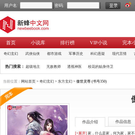
用户名:
密码:
首页
小说库
排行榜
VIP小说
完本
奇幻玄幻
武侠仙侠
都市游戏
军事历史
科幻悬疑
现代言情
热门搜索：
超级地主
无敌教师
透视神医
校花的贴身侍卫
当前位置：
网站首页
>
奇幻玄幻
>
东方玄幻
> 傲世灵尊 (书号350)
作品信息
作品介绍
[+展开]
家，什么是家，何为家，家不