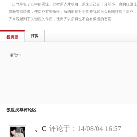
一口气平复了心中的震惊，此时周齐才明白，原来自己还十分弱小，疯的狂傲让
膨胀有些骄傲，使周齐有些傲慢，疯的出现对于周齐犹如当头棒喝打醒了周齐，
齐来说起到了关键性的作用，使周齐以后再也不会有傲慢的态度
打赏
投月票
读取中...
傲世灵尊评论区
、C
评论于：14/08/04 16:57