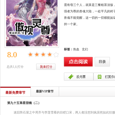
需有母三个人，就算是三餐粗茶淡饭
强者为尊的兽魂大陆，一处平凡的村
兽魂不能觉醒，这一切的一切都犹如
持一个家。
标签：
热血
玄幻
8.0
总共1人打分
最新VIP章节
最新免费章节
第九十五章星宿镜（二）
迷踪阵石屋之中周齐与李莲雪看的目瞪口呆，两人都没想到疯居然如此狂