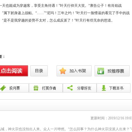
一天也能成为穿越客，享受主角待遇！”叶天行仰天大笑。“禀告公子！有肖焰战
。”属下躬身递上战帖。“……”“尼玛！三年之约！”叶天行一脸懵逼的看完了手中的战
。“是不是我穿越的姿势不太对，怎么成反派了！”叶天行有些无奈的想道。
签：
更新时间：2019/12/16 19:03
城，神火宗也没拍出人来。众人一片哗然。“怎么回事？为什么神火宗没派人出来？”