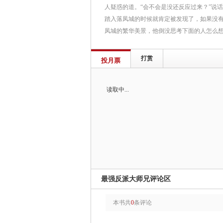
人疑惑的道。“会不会是没还反应过来？”说
踏入落凤城的时候就肯定被发现了，如果没
凤城的繁华美景，他倒没思考下面的人怎么
打赏
投月票
读取中...
最强反派大师兄评论区
本书共
0
条评论