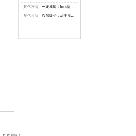
[现代言情]
一宠成瘾：boss情...
[现代言情]
腹黑暖少：甜妻魔...
，即作删除！