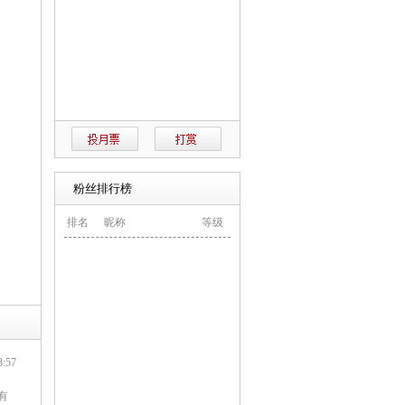
粉丝排行榜
排名
昵称
等级
:57
有