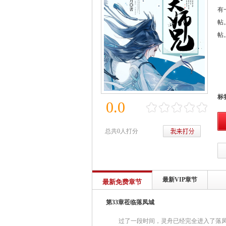
有
帖
帖
标
0.0
总共0人打分
最新VIP章节
最新免费章节
第33章莅临落凤城
过了一段时间，灵舟已经完全进入了落凤