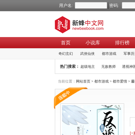
用户名:
密码:
首页
小说库
排行榜
奇幻玄幻
武侠仙侠
都市游戏
军事历
热门搜索：
超级地主
无敌教师
透视神
当前位置：
网站首页
>
都市游戏
>
都市爱情
> 最
[+