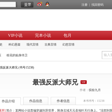
注册
|
找回密码
VIP小说
完本小说
包月
史
科幻悬疑
现代言情
古典言情
幻想言情
医
校花的贴身侍卫
强反派大师兄 (书号15238)
最强反派大师兄
VIP
作者：
缤纷九月
作品信息
作者信息
作品介绍
本书书号：15238
展开]
简介：某网站小说责编穿越到异世界，附身北域天元圣地叶天行身上。“没想到