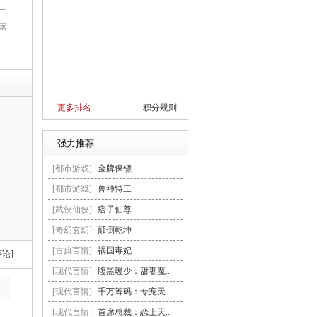
一
落
更多排名
积分规则
强力推荐
[都市游戏]
金牌保镖
[都市游戏]
兽神特工
[武侠仙侠]
痞子仙尊
[奇幻玄幻]
颠倒乾坤
[古典言情]
祸国毒妃
评论]
[现代言情]
腹黑暖少：甜妻魔...
>
[现代言情]
千万筹码：专宠天...
[现代言情]
首席总裁：恋上天...