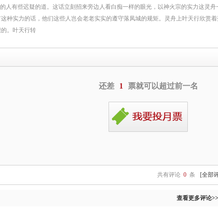
话的人有些迟疑的道。这话立刻招来旁边人看白痴一样的眼光，以神火宗的实力这灵舟
有这种实力的话，他们这些人岂会老老实实的遵守落凤城的规矩。灵舟上叶天行欣赏着
想的。叶天行转
还差
1
票就可以超过前一名
共有评论
0
条
[全部
查看更多评论>