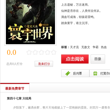
上古遗秘，万古迷局。
仙神是否存在，人类何去何从。
滴血可成海，轻咳若雷鸣。
踏身寰宇，谁主沉浮。
标签：
天才流
无敌文
争霸
热血
0.0
总共0人打分
最新免费章节
第四十七章 大结局
夕阳落下，遍洒余辉，整片天地都披上了一层艳丽的霞装。封四方一袭青