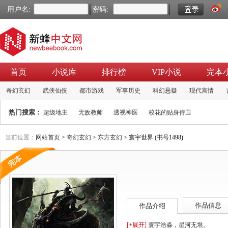
用户名:
密码:
首页
小说库
排行榜
VIP小说
完本
奇幻玄幻
武侠仙侠
都市游戏
军事历史
科幻悬疑
现代言情
热门搜索：
超级地主
无敌教师
透视神医
校花的贴身侍卫
当前位置：
网站首页
>
奇幻玄幻
>
东方玄幻
> 寰宇世界 (书号1498)
作品信息
作品介绍
[+展开]
寰宇浩淼，星河无垠。