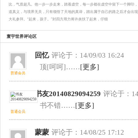
比，气质超凡。他一步一步走来，踏着虚空，每一步都在虚空中留下一个脚印，
道真义，与境界无关，只有领悟了天地的真谛，踏出属于自己的路之后才会出现
大礼参拜。“起来，孩子。”封四方用力将许炎扶了起来，仔细
寰宇世界评论区
回忆
评论于：14/09/03 16:24
顶[呵呵]……
[更多]
普通会员
书友20140829094259
评论于：14/0
书不错……
[更多]
普通会员
蒙蒙
评论于：14/08/25 17:12